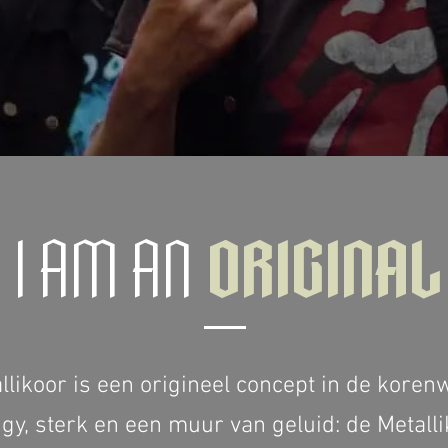
I AM AN
ORIGINAL
llikoor is een origineel concept in de koren
gy, sterk en een muur van geluid: de Metall