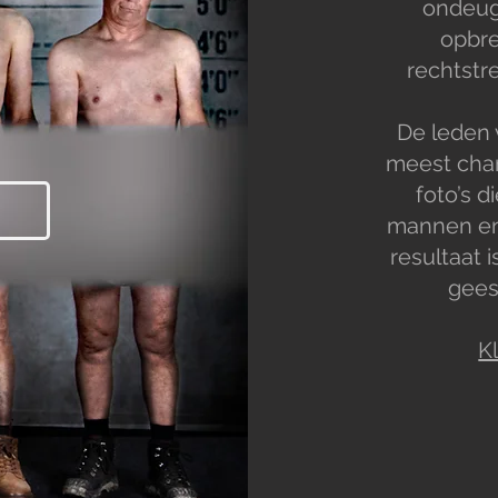
ondeug
opbre
rechtstr
De leden 
meest char
foto’s d
mannen en
resultaat i
gees
K