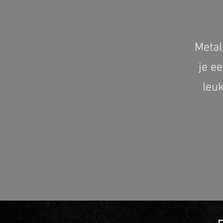
Metal
je e
leuk