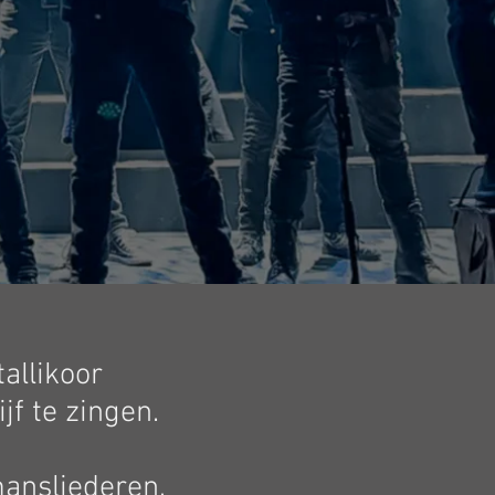
tallikoor
jf te zingen.
ansliederen,