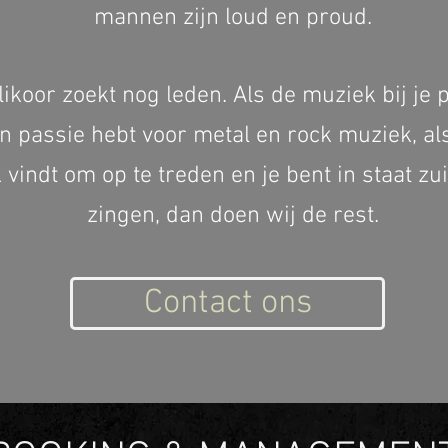
mannen zijn loud en proud.
likoor zoekt nog leden. Als de muziek bij je p
en passie hebt voor metal en rock muziek, als
 vindt om op te treden en je bent in staat zui
zingen, dan doen wij de rest.
Contact ons