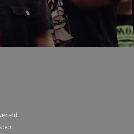
wereld.
ikoor