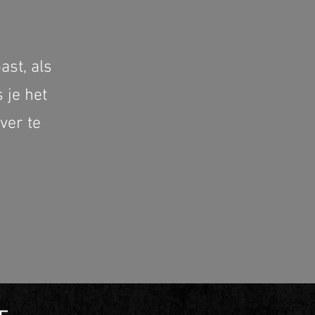
ast, als
 je het
ver te