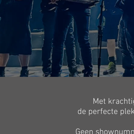
Met krachtig
de perfecte plek
Geen shownummer