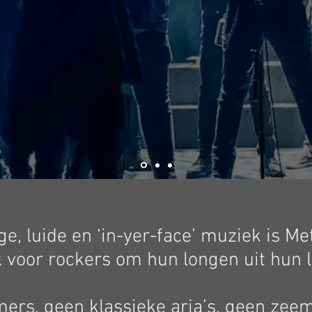
e, luide en ‘in-yer-face’ muziek is Me
 voor rockers om hun longen uit hun li
s, geen klassieke aria’s, geen zeem